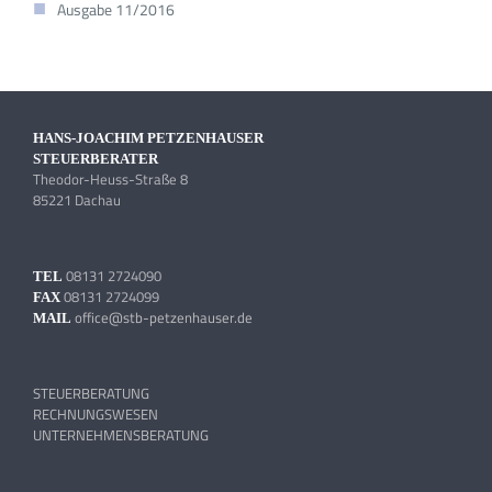
Ausgabe 11/2016
HANS-JOACHIM PETZENHAUSER
STEUERBERATER
Theodor-Heuss-Straße 8
85221 Dachau
08131 2724090
TEL
08131 2724099
FAX
office@stb-petzenhauser.de
MAIL
STEUERBERATUNG
RECHNUNGSWESEN
UNTERNEHMENSBERATUNG