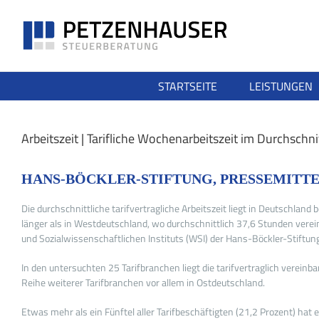
Zum
Inhalt
springen
STARTSEITE
LEISTUNGEN
Arbeitszeit | Tarifliche Wochenarbeitszeit im Durchschn
HANS-BÖCKLER-STIFTUNG, PRESSEMITTEI
Die durchschnittliche tarifvertragliche Arbeitszeit liegt in Deutschla
länger als in Westdeutschland, wo durchschnittlich 37,6 Stunden verein
und Sozialwissenschaftlichen Instituts (WSI) der Hans-Böckler-Stiftu
In den untersuchten 25 Tarifbranchen liegt die tarifvertraglich vere
Reihe weiterer Tarifbranchen vor allem in Ostdeutschland.
Etwas mehr als ein Fünftel aller Tarifbeschäftigten (21,2 Prozent) ha