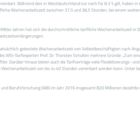
ereinbart. Während dies in Westdeutschland nur noch für 8,3 % gilt, haben i
rifliche Wochenarbeitszeit zwischen 37,5 und 38,5 Stunden, bei einem weitere
90er Jahren hat sich die durchschnittliche tarifliche Wochenarbeitszeit i
beitszeitverlängerungen.
tatsächlich geleistete Wochenarbeitszeit von Vollzeitbeschäftigten nach An
des WSI-Tarifexperten Prof. Dr. Thorsten Schulten mehrere Gründe: „Zum ein
ftler. Darüber hinaus bieten auch die Tarifverträge viele Flexibilisierungs- 
erte Wochenarbeitszeit von bis zu 40 Stunden vereinbart werden kann. Unter
 und Berufsforschung (IAB) im Jahr 2016 insgesamt 820 Millionen bezahlte 