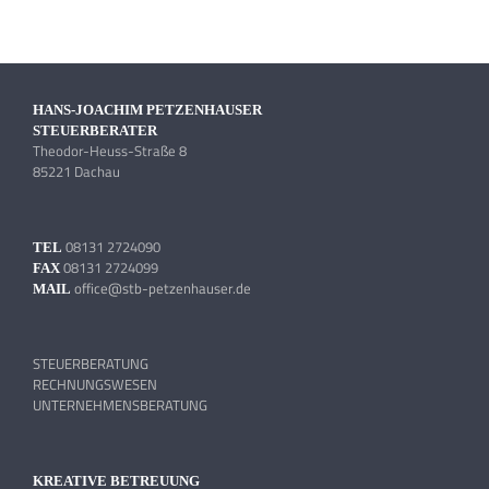
HANS-JOACHIM PETZENHAUSER
STEUERBERATER
Theodor-Heuss-Straße 8
85221 Dachau
08131 2724090
TEL
08131 2724099
FAX
office@stb-petzenhauser.de
MAIL
STEUERBERATUNG
RECHNUNGSWESEN
UNTERNEHMENSBERATUNG
KREATIVE BETREUUNG