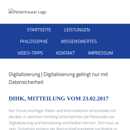
Zum
Inhalt
springen
STARTSEITE
LEISTUNGEN
PHILOSOPHIE
WISSENSWERTES
VIDEO-TIPPS
KONTAKT
IMPRESSUM
Digitalisierung | Digitalisierung gelingt nur mit
Datensicherheit
DIHK, MITTEILUNG VOM 23.02.2017
Der Schutz wichtiger Daten und Informationen entscheidet mit
darüber, in welchem Umfang Unternehmen die Potenziale von
Digitalisierung und Vernetzung erschließen können. Ziel muss es
sein, Sicherheit entlang der Wertschöpfungskette nachhaltig zu