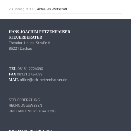
23. Januar, 2017
|
Aktuelles Wirtschaft
HANS-JOACHIM PETZENHAUSER
STEUERBERATER
Theodor-Heuss-Straße 8
85221 Dachau
08131 2724090
TEL
08131 2724099
FAX
office@stb-petzenhauser.de
MAIL
STEUERBERATUNG
RECHNUNGSWESEN
UNTERNEHMENSBERATUNG