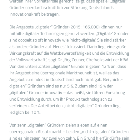
werden ihrer Vorreiterrolle gerecht“ zeigt, dass speziell „digitale“
Gründer überdurchschnittlich zur Stärkung Deutschlands
Innovationskraft beitragen.
Die Angebote „digitaler“ Gründer (2015: 166.000) können nur
mithilfe digitaler Technologien genutzt werden. „’Digitale‘ Gründer
sind doppelt so oft innovativ wie ’nicht-digitale‘. Sie sind stärker
als andere Gründer auf ‚Neues‘ fokussiert. Darin liegt eine große
Wirkungskraft auf die Wettbewerbsfähigkeit und die Entwicklung
der Volkswirtschaft“, sagt Dr. Jörg Zeuner, Chefvolkswirt der KfW.
Von den untersuchten „digitalen“ Gründern geben 12 % an, dass
ihr Angebot eine überregionale Marktneuheit ist, weil es das
Angebot zumindest in Deutschland noch nicht gab. Bei „nicht-
digitalen“ Gründern sind es nur 5 %. Zudem sind 19 % der
„digitalen“ Gründer innovativ – das heißt, sie führen Forschung
und Entwicklung durch, um ihr Produkt technologisch zu
verfeinern. Der Anteil bei den „nicht-digitalen“ Gründern liegt
lediglich bei 10 %.
Von zehn „digitalen“ Gründern zielen sieben auf einen
überregionalen Absatzmarkt – bei den „nicht-digitalen“ Gründern
sind es hingegen nur zwei von zehn. Ein Grund hierfür dürfte sein,