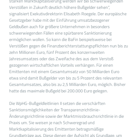
starken Marktkapitalisierung werden wir bei schwerwiegenden
Verstößen in Zukunft deutlich höhere Bußgelder sehen“,
signalisiert Exekutivdirektorin Elisabeth Roegele. Der europäische
Gesetzgeber habe mit der Einführung umsatzbezogener
Geldbußen auch für größere Unternehmen in besonders
schwerwiegenden Fällen eine spürbarere Sanktionierung
ermöglichen wollen. So kann die BaFin beispielsweise bei
Verstößen gegen die Finanzberichterstattungspflichten nun bis zu
zehn Millionen Euro, fünf Prozent des konzernweiten
Jahresumsatzes oder das Zweifache des aus dem Verstoß
gezogenen wirtschaftlichen Vorteils verhängen. Für einen
Emittenten mit einem Gesamtumsatz von 50 Milliarden Euro
etwa sind damit Bußgelder von bis zu 5 Prozent des relevanten
Gesamtumsatzes, also bis zu 2,5 Milliarden Euro, möglich. Bisher
hatte das maximale Bußgeld bei 200.000 Euro gelegen.
Die WpHG-Bußgeldleitlinien II setzen die verschärften
Sanktionsmöglichkeiten der Transparenzrichtlinie-
Änderungsrichtlinie sowie der Marktmissbrauchsrichtlinie in die
Praxis um. Sie weisen je nach Schweregrad und
Marktkapitalisierung des Emittenten betragsmäßige
Grundbeträge aus. Diese dienen der Aufsicht als Grundlage, um