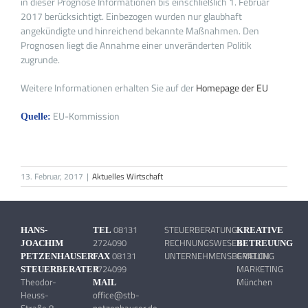
in dieser Prognose Informationen bis einschließlich 1. Februar
2017 berücksichtigt. Einbezogen wurden nur glaubhaft
angekündigte und hinreichend bekannte Maßnahmen. Den
Prognosen liegt die Annahme einer unveränderten Politik
zugrunde.
Weitere Informationen erhalten Sie auf der
Homepage der EU
EU-Kommission
Quelle:
13. Februar, 2017
|
Aktuelles Wirtschaft
08131
STEUERBERATUNG
HANS-
TEL
KREATIVE
2724090
RECHNUNGSWESEN
JOACHIM
BETREUUNG
08131
UNTERNEHMENSBERATUNG
GMELCH
PETZENHAUSER
FAX
2724099
MARKETING
STEUERBERATER
Theodor-
München
MAIL
Heuss-
office@stb-