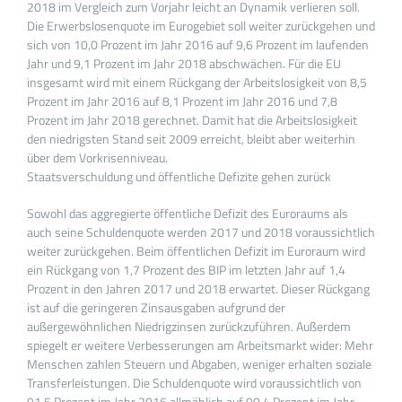
2018 im Vergleich zum Vorjahr leicht an Dynamik verlieren soll.
Die Erwerbslosenquote im Eurogebiet soll weiter zurückgehen und
sich von 10,0 Prozent im Jahr 2016 auf 9,6 Prozent im laufenden
Jahr und 9,1 Prozent im Jahr 2018 abschwächen. Für die EU
insgesamt wird mit einem Rückgang der Arbeitslosigkeit von 8,5
Prozent im Jahr 2016 auf 8,1 Prozent im Jahr 2016 und 7,8
Prozent im Jahr 2018 gerechnet. Damit hat die Arbeitslosigkeit
den niedrigsten Stand seit 2009 erreicht, bleibt aber weiterhin
über dem Vorkrisenniveau.
Staatsverschuldung und öffentliche Defizite gehen zurück
Sowohl das aggregierte öffentliche Defizit des Euroraums als
auch seine Schuldenquote werden 2017 und 2018 voraussichtlich
weiter zurückgehen. Beim öffentlichen Defizit im Euroraum wird
ein Rückgang von 1,7 Prozent des BIP im letzten Jahr auf 1,4
Prozent in den Jahren 2017 und 2018 erwartet. Dieser Rückgang
ist auf die geringeren Zinsausgaben aufgrund der
außergewöhnlichen Niedrigzinsen zurückzuführen. Außerdem
spiegelt er weitere Verbesserungen am Arbeitsmarkt wider: Mehr
Menschen zahlen Steuern und Abgaben, weniger erhalten soziale
Transferleistungen. Die Schuldenquote wird voraussichtlich von
91,5 Prozent im Jahr 2016 allmählich auf 90,4 Prozent im Jahr