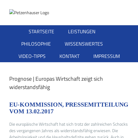
Zum
Inhalt
springen
STARTSEITE
LEISTUNGEN
PHILOSOPHIE
WISSENSWERTES
VIDEO-TIPPS
KONTAKT
IMPRESSUM
Prognose | Europas Wirtschaft zeigt sich
widerstandsfähig
EU-KOMMISSION, PRESSEMITTEILUNG
VOM 13.02.2017
Die europäische Wirtschaft hat sich trotz der zahlreichen Schocks
des vergangenen Jahres als widerstandsfähig erwiesen. Die
Arbeitslosigkeit und die Haushaltsdefizite gehen zurück. Auch in