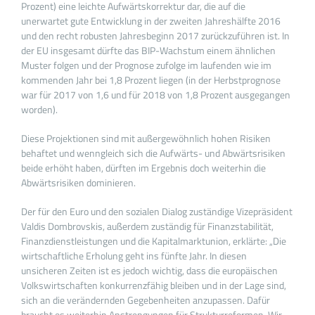
Prozent) eine leichte Aufwärtskorrektur dar, die auf die
unerwartet gute Entwicklung in der zweiten Jahreshälfte 2016
und den recht robusten Jahresbeginn 2017 zurückzuführen ist. In
der EU insgesamt dürfte das BIP-Wachstum einem ähnlichen
Muster folgen und der Prognose zufolge im laufenden wie im
kommenden Jahr bei 1,8 Prozent liegen (in der Herbstprognose
war für 2017 von 1,6 und für 2018 von 1,8 Prozent ausgegangen
worden).
Diese Projektionen sind mit außergewöhnlich hohen Risiken
behaftet und wenngleich sich die Aufwärts- und Abwärtsrisiken
beide erhöht haben, dürften im Ergebnis doch weiterhin die
Abwärtsrisiken dominieren.
Der für den Euro und den sozialen Dialog zuständige Vizepräsident
Valdis Dombrovskis, außerdem zuständig für Finanzstabilität,
Finanzdienstleistungen und die Kapitalmarktunion, erklärte: „Die
wirtschaftliche Erholung geht ins fünfte Jahr. In diesen
unsicheren Zeiten ist es jedoch wichtig, dass die europäischen
Volkswirtschaften konkurrenzfähig bleiben und in der Lage sind,
sich an die verändernden Gegebenheiten anzupassen. Dafür
braucht es weiterhin Anstrengungen für Strukturreformen. Wir