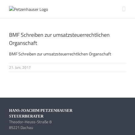
Zum
Inhalt
springen
BMF Schreiben zur umsatzsteuerrechtlichen
Organschaft
BMF Schreiben zur umsatzsteuerrechtlichen Organschaft
21. Juni, 2017
HANS-JOACHIM PETZENHAUSER
STEUERBERATER
Theodor-Heuss-Straße 8
85221 Dachau