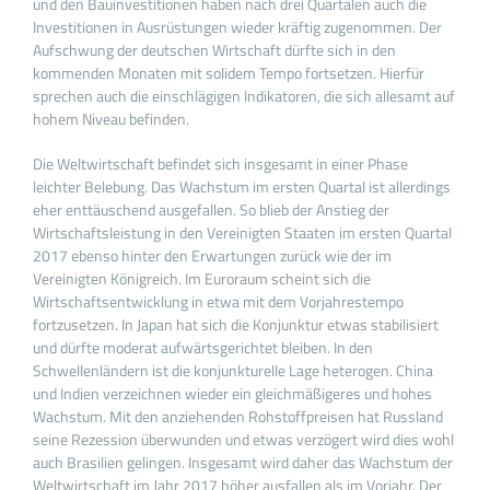
und den Bauinvestitionen haben nach drei Quartalen auch die
Investitionen in Ausrüstungen wieder kräftig zugenommen. Der
Aufschwung der deutschen Wirtschaft dürfte sich in den
kommenden Monaten mit solidem Tempo fortsetzen. Hierfür
sprechen auch die einschlägigen Indikatoren, die sich allesamt auf
hohem Niveau befinden.
Die Weltwirtschaft befindet sich insgesamt in einer Phase
leichter Belebung. Das Wachstum im ersten Quartal ist allerdings
eher enttäuschend ausgefallen. So blieb der Anstieg der
Wirtschaftsleistung in den Vereinigten Staaten im ersten Quartal
2017 ebenso hinter den Erwartungen zurück wie der im
Vereinigten Königreich. Im Euroraum scheint sich die
Wirtschaftsentwicklung in etwa mit dem Vorjahrestempo
fortzusetzen. In Japan hat sich die Konjunktur etwas stabilisiert
und dürfte moderat aufwärtsgerichtet bleiben. In den
Schwellenländern ist die konjunkturelle Lage heterogen. China
und Indien verzeichnen wieder ein gleichmäßigeres und hohes
Wachstum. Mit den anziehenden Rohstoffpreisen hat Russland
seine Rezession überwunden und etwas verzögert wird dies wohl
auch Brasilien gelingen. Insgesamt wird daher das Wachstum der
Weltwirtschaft im Jahr 2017 höher ausfallen als im Vorjahr. Der