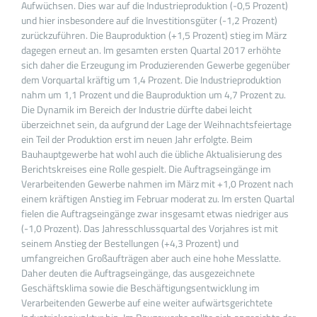
Aufwüchsen. Dies war auf die Industrieproduktion (-0,5 Prozent)
und hier insbesondere auf die Investitionsgüter (-1,2 Prozent)
zurückzuführen. Die Bauproduktion (+1,5 Prozent) stieg im März
dagegen erneut an. Im gesamten ersten Quartal 2017 erhöhte
sich daher die Erzeugung im Produzierenden Gewerbe gegenüber
dem Vorquartal kräftig um 1,4 Prozent. Die Industrieproduktion
nahm um 1,1 Prozent und die Bauproduktion um 4,7 Prozent zu.
Die Dynamik im Bereich der Industrie dürfte dabei leicht
überzeichnet sein, da aufgrund der Lage der Weihnachtsfeiertage
ein Teil der Produktion erst im neuen Jahr erfolgte. Beim
Bauhauptgewerbe hat wohl auch die übliche Aktualisierung des
Berichtskreises eine Rolle gespielt. Die Auftragseingänge im
Verarbeitenden Gewerbe nahmen im März mit +1,0 Prozent nach
einem kräftigen Anstieg im Februar moderat zu. Im ersten Quartal
fielen die Auftragseingänge zwar insgesamt etwas niedriger aus
(-1,0 Prozent). Das Jahresschlussquartal des Vorjahres ist mit
seinem Anstieg der Bestellungen (+4,3 Prozent) und
umfangreichen Großaufträgen aber auch eine hohe Messlatte.
Daher deuten die Auftragseingänge, das ausgezeichnete
Geschäftsklima sowie die Beschäftigungsentwicklung im
Verarbeitenden Gewerbe auf eine weiter aufwärtsgerichtete