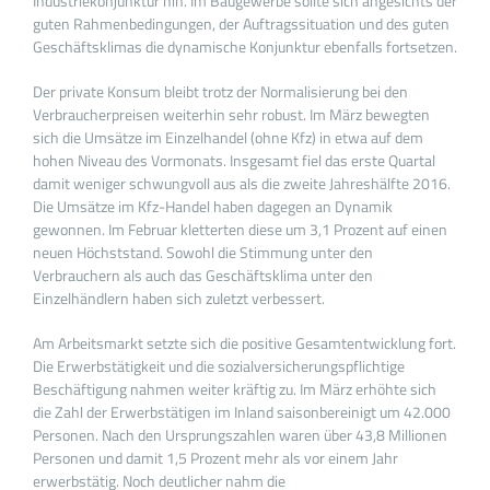
Industriekonjunktur hin. Im Baugewerbe sollte sich angesichts der
guten Rahmenbedingungen, der Auftragssituation und des guten
Geschäftsklimas die dynamische Konjunktur ebenfalls fortsetzen.
Der private Konsum bleibt trotz der Normalisierung bei den
Verbraucherpreisen weiterhin sehr robust. Im März bewegten
sich die Umsätze im Einzelhandel (ohne Kfz) in etwa auf dem
hohen Niveau des Vormonats. Insgesamt fiel das erste Quartal
damit weniger schwungvoll aus als die zweite Jahreshälfte 2016.
Die Umsätze im Kfz-Handel haben dagegen an Dynamik
gewonnen. Im Februar kletterten diese um 3,1 Prozent auf einen
neuen Höchststand. Sowohl die Stimmung unter den
Verbrauchern als auch das Geschäftsklima unter den
Einzelhändlern haben sich zuletzt verbessert.
Am Arbeitsmarkt setzte sich die positive Gesamtentwicklung fort.
Die Erwerbstätigkeit und die sozialversicherungspflichtige
Beschäftigung nahmen weiter kräftig zu. Im März erhöhte sich
die Zahl der Erwerbstätigen im Inland saisonbereinigt um 42.000
Personen. Nach den Ursprungszahlen waren über 43,8 Millionen
Personen und damit 1,5 Prozent mehr als vor einem Jahr
erwerbstätig. Noch deutlicher nahm die