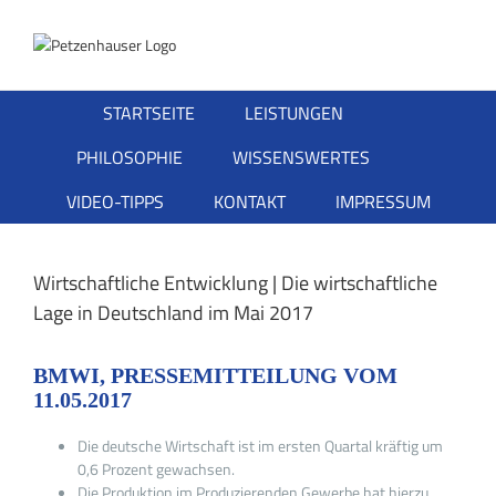
Zum
Inhalt
springen
STARTSEITE
LEISTUNGEN
PHILOSOPHIE
WISSENSWERTES
VIDEO-TIPPS
KONTAKT
IMPRESSUM
Wirtschaftliche Entwicklung | Die wirtschaftliche
Lage in Deutschland im Mai 2017
BMWI, PRESSEMITTEILUNG VOM
11.05.2017
Die deutsche Wirtschaft ist im ersten Quartal kräftig um
0,6 Prozent gewachsen.
Die Produktion im Produzierenden Gewerbe hat hierzu