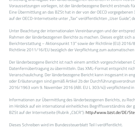
Voraussetzungen vorliegen, ist der länderbezogene Bericht erstmals f
Eine Übermittlung an das BZSt hat in der von der OECD vorgegebenen
auf der OECD-Internetseite unter „Tax“ veröffentlichten „User Guide“, d
Unter Beachtung der internationalen Vereinbarungen und der entsprec
Rahmen der länderbezogenen Berichte zu machen. Dieses ergibt sich
Berichterstattung – Aktionspunkt 13“ sowie der Richtlinie (EU) 2016
Richtlinie 2011/16/EU bezüglich der Verpflichtung zum automatischen
Der länderbezogene Bericht ist nach einem amtlich vorgeschriebenen
Datenfernübertragung zu übermitteln. Das XML-Format entspricht nicht 
Veranschaulichung. Der länderbezogene Bericht kann insgesamt in engl
oder Erläuterungen sind gemäß Artikel 2b der Durchführungsverordnu
2016/1963 vom 9. November 2016 (ABl. EU L 303/4)) verpflichtend in 
Informationen zur Übermittlung des länderbezogenen Berichts, zu Rech
im Hinblick auf ein international einheitliches Begriffsverständnis d
BZSt auf der Internetseite (Rubrik „CbCR“):
http://www.bzst.de/DE/Ste
Dieses Schreiben wird im Bundessteuerblatt Teil I veröffentlicht.