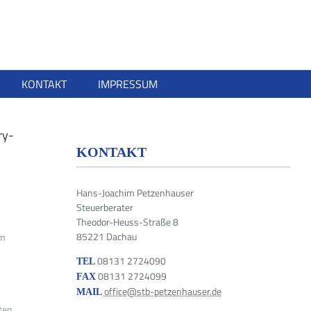
KONTAKT
IMPRESSUM
ry-
KONTAKT
Hans-Joachim Petzenhauser
Steuerberater
Theodor-Heuss-Straße 8
85221 Dachau
im
08131 2724090
TEL
08131 2724099
FAX
office@stb-petzenhauser.de
MAIL
ten