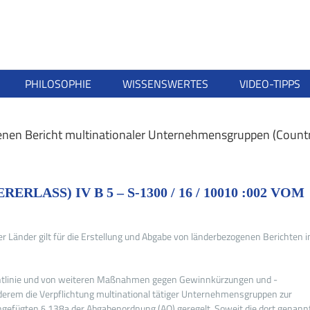
PHILOSOPHIE
WISSENSWERTES
VIDEO-TIPPS
nen Bericht multinationaler Unternehmensgruppen (Count
ASS) IV B 5 – S-1300 / 16 / 10010 :002 VOM
 Länder gilt für die Erstellung und Abgabe von länderbezogenen Berichten 
chtlinie und von weiteren Maßnahmen gegen Gewinnkürzungen und -
erem die Verpflichtung multinational tätiger Unternehmensgruppen zur
ngefügten § 138a der Abgabenordnung (AO) geregelt. Soweit die dort genann