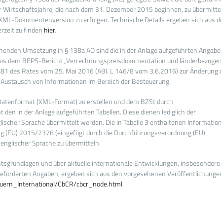
ür Wirtschaftsjahre, die nach dem 31. Dezember 2015 beginnen, zu übermitte
 XML-Dokumentenversion zu erfolgen. Technische Details ergeben sich aus 
erzeit zu finden
hier
.
henden Umsetzung in § 138a AO sind die in der Anlage aufgeführten Angab
 aus dem BEPS-Bericht „Verrechnungspreisdokumentation und länderbezoge
/881 des Rates vom 25. Mai 2016 (ABl. L 146/8 vom 3.6.2016) zur Änderung 
 Austausch von Informationen im Bereich der Besteuerung.
 Datenformat (XML-Format) zu erstellen und dem BZSt durch
den in der Anlage aufgeführten Tabellen. Diese dienen lediglich der
ischer Sprache übermittelt werden. Die in Tabelle 3 enthaltenen Informatio
ng (EU) 2015/2378 (eingefügt durch die Durchführungsverordnung (EU)
englischer Sprache zu übermitteln.
tsgrundlagen und über aktuelle internationale Entwicklungen, insbesondere
er geforderten Angaben, ergeben sich aus den vorgesehenen Veröffentlichunge
uern_International/CbCR/cbcr_node.html
.