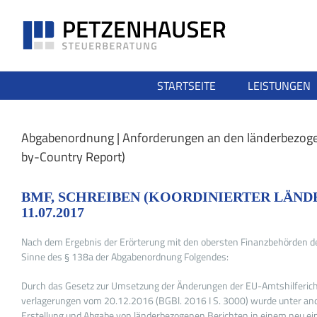
Zum
Inhalt
springen
STARTSEITE
LEISTUNGEN
Abgabenordnung | Anforderungen an den länderbezoge
by-Country Report)
BMF, SCHREIBEN (KOORDINIERTER LÄNDERERL
11.07.2017
Nach dem Ergebnis der Erörterung mit den obersten Finanzbehörden der
Sinne des § 138a der Abgabenordnung Folgendes:
Durch das Gesetz zur Umsetzung der Änderungen der EU-Amtshilferi
verlagerungen vom 20.12.2016 (BGBl. 2016 I S. 3000) wurde unter and
Erstellung und Abgabe von länderbezogenen Berichten in einem neu ei