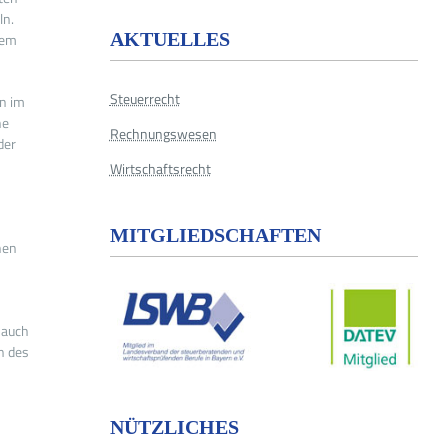
ln.
AKTUELLES
dem
Steuerrecht
en im
ne
Rechnungswesen
der
Wirtschaftsrecht
MITGLIEDSCHAFTEN
nen
 auch
n des
NÜTZLICHES