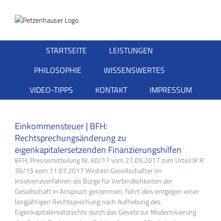
Zum
Inhalt
springen
STARTSEITE
LEISTUNGEN
PHILOSOPHIE
WISSENSWERTES
VIDEO-TIPPS
KONTAKT
IMPRESSUM
Einkommensteuer | BFH:
Rechtsprechungsänderung zu
eigenkapitalersetzenden Finanzierungshilfen
BFH, Pressemitteilung Nr. 60/17 vom 27.09.2017 zum Urteil IX R
36/15 vom 11.07.2017 Wird ein Gesellschafter im
Insolvenzverfahren als Bürge für Verbindlichkeiten der
Gesellschaft in Anspruch genommen, führt dies entgegen einer
langjährigen Rechtsprechung nach Aufhebung des
Eigenkapitalersatzrechts durch das Gesetz zur Modernisierung