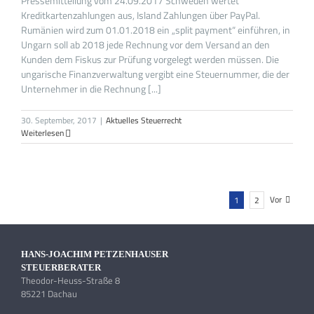
Pressemitteilung vom 24.09.2017 Schweden wertet
Kreditkartenzahlungen aus, Island Zahlungen über PayPal.
Rumänien wird zum 01.01.2018 ein „split payment“ einführen, in
Ungarn soll ab 2018 jede Rechnung vor dem Versand an den
Kunden dem Fiskus zur Prüfung vorgelegt werden müssen. Die
ungarische Finanzverwaltung vergibt eine Steuernummer, die der
Unternehmer in die Rechnung [...]
30. September, 2017
|
Aktuelles Steuerrecht
Weiterlesen
Vor
1
2
HANS-JOACHIM PETZENHAUSER
STEUERBERATER
Theodor-Heuss-Straße 8
85221 Dachau