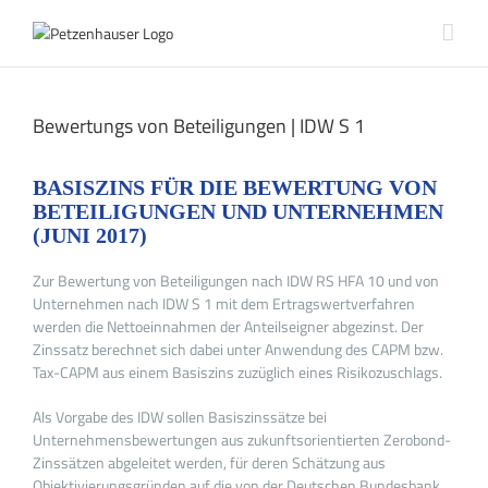
Zum
Inhalt
springen
Bewertungs von Beteiligungen | IDW S 1
BASISZINS FÜR DIE BEWERTUNG VON
BETEILIGUNGEN UND UNTERNEHMEN
(JUNI 2017)
Zur Bewertung von Beteiligungen nach IDW RS HFA 10 und von
Unternehmen nach IDW S 1 mit dem Ertragswertverfahren
werden die Nettoeinnahmen der Anteilseigner abgezinst. Der
Zinssatz berechnet sich dabei unter Anwendung des CAPM bzw.
Tax-CAPM aus einem Basiszins zuzüglich eines Risikozuschlags.
Als Vorgabe des IDW sollen Basiszinssätze bei
Unternehmensbewertungen aus zukunftsorientierten Zerobond-
Zinssätzen abgeleitet werden, für deren Schätzung aus
Objektivierungsgründen auf die von der Deutschen Bundesbank