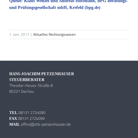
Quelle: Klaus Wenzel und Andreas Hoffmann, BPG Beratungs-
und Prüfungsgesellschaft mbH, Krefeld (bpg.de)
1. Juni, 2017
|
Aktuelles Rechnungswesen
HANS-JOACHIM PETZENHAUSER
STEUERBERATER
Theodor-Heuss-Straße 8
85221 Dachau
08131 2724090
TEL
08131 2724099
FAX
office@stb-petzenhauser.de
MAIL