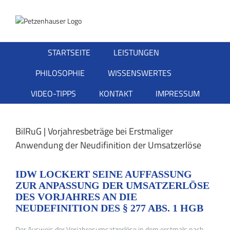
Zum
Inhalt
springen
STARTSEITE
LEISTUNGEN
PHILOSOPHIE
WISSENSWERTES
VIDEO-TIPPS
KONTAKT
IMPRESSUM
BilRuG | Vorjahresbeträge bei Erstmaliger
Anwendung der Neudifinition der Umsatzerlöse
IDW LOCKERT SEINE AUFFASSUNG
ZUR ANPASSUNG DER UMSATZERLÖSE
DES VORJAHRES AN DIE
NEUDEFINITION DES § 277 ABS. 1 HGB
Der Ausweis der Vorjahresumsatzerlöse in dem erstmals nach