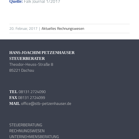
Falk Journal 1/2017
Quelle:
20. Februar, 2017
|
Aktuelles Rechnungswesen
HANS-JOACHIM PETZENHAUSER
STEUERBERATER
Theodor-Heuss-Straße 8
85221 Dachau
08131 2724090
TEL
08131 2724099
FAX
office@stb-petzenhauser.de
MAIL
STEUERBERATUNG
RECHNUNGSWESEN
UNTERNEHMENSBERATUNG