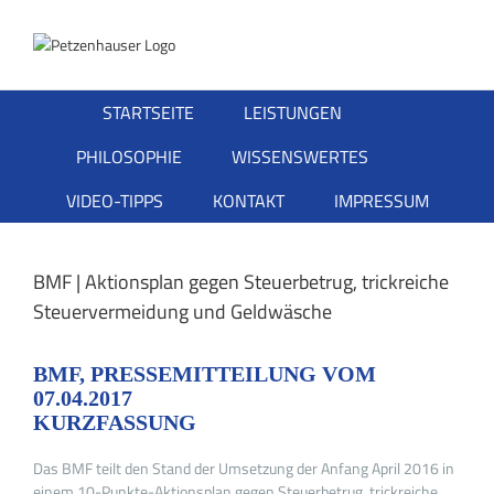
Zum
Inhalt
springen
STARTSEITE
LEISTUNGEN
PHILOSOPHIE
WISSENSWERTES
VIDEO-TIPPS
KONTAKT
IMPRESSUM
BMF | Aktionsplan gegen Steuerbetrug, trickreiche
Steuervermeidung und Geldwäsche
BMF, PRESSEMITTEILUNG VOM
07.04.2017
KURZFASSUNG
Das BMF teilt den Stand der Umsetzung der Anfang April 2016 in
einem 10-Punkte-Aktionsplan gegen Steuerbetrug, trickreiche