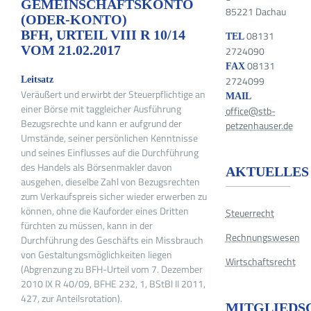
GEMEINSCHAFTSKONTO
85221 Dachau
(ODER-KONTO)
BFH, URTEIL VIII R 10/14
08131
TEL
VOM 21.02.2017
2724090
08131
FAX
2724099
Leitsatz
Veräußert und erwirbt der Steuerpflichtige an
MAIL
einer Börse mit taggleicher Ausführung
office@stb-
Bezugsrechte und kann er aufgrund der
petzenhauser.de
Umstände, seiner persönlichen Kenntnisse
und seines Einflusses auf die Durchführung
des Handels als Börsenmakler davon
AKTUELLES
ausgehen, dieselbe Zahl von Bezugsrechten
zum Verkaufspreis sicher wieder erwerben zu
können, ohne die Kauforder eines Dritten
Steuerrecht
fürchten zu müssen, kann in der
Rechnungswesen
Durchführung des Geschäfts ein Missbrauch
von Gestaltungsmöglichkeiten liegen
Wirtschaftsrecht
(Abgrenzung zu BFH-Urteil vom 7. Dezember
2010 IX R 40/09, BFHE 232, 1, BStBl II 2011,
427, zur Anteilsrotation).
MITGLIEDS