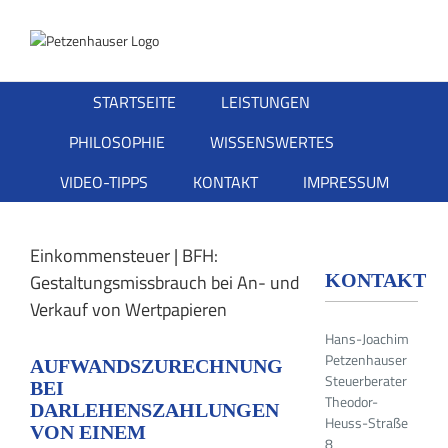
Zum
Inhalt
springen
STARTSEITE
LEISTUNGEN
PHILOSOPHIE
WISSENSWERTES
VIDEO-TIPPS
KONTAKT
IMPRESSUM
Einkommensteuer | BFH:
KONTAKT
Gestaltungsmissbrauch bei An- und
Verkauf von Wertpapieren
Hans-Joachim
Petzenhauser
AUFWANDSZURECHNUNG
Steuerberater
BEI
Theodor-
DARLEHENSZAHLUNGEN
Heuss-Straße
VON EINEM
8