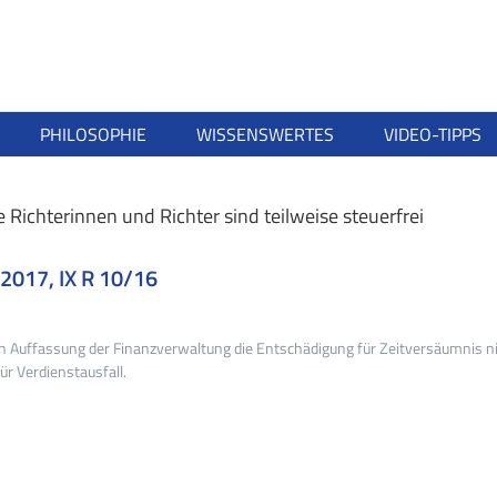
PHILOSOPHIE
WISSENSWERTES
VIDEO-TIPPS
ichterinnen und Richter sind teilweise steuerfrei
017, IX R 10/16
n Auffassung der Finanzverwaltung die Entschädigung für Zeitversäumnis n
ür Verdienstausfall.