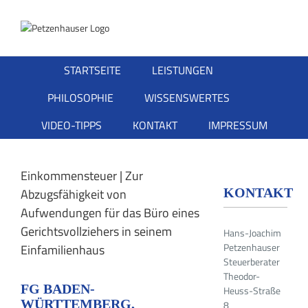
Zum
Inhalt
springen
STARTSEITE
LEISTUNGEN
PHILOSOPHIE
WISSENSWERTES
VIDEO-TIPPS
KONTAKT
IMPRESSUM
Einkommensteuer | Zur
KONTAKT
Abzugsfähigkeit von
Aufwendungen für das Büro eines
Gerichtsvollziehers in seinem
Hans-Joachim
Petzenhauser
Einfamilienhaus
Steuerberater
Theodor-
FG BADEN-
Heuss-Straße
WÜRTTEMBERG,
8