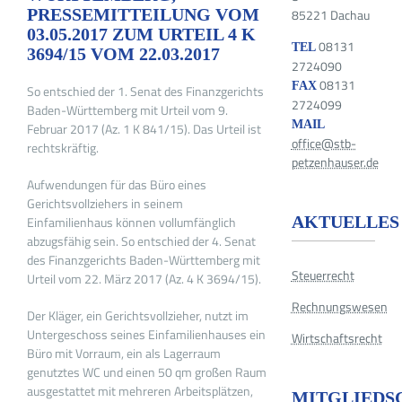
PRESSEMITTEILUNG VOM
85221 Dachau
03.05.2017 ZUM URTEIL 4 K
08131
TEL
3694/15 VOM 22.03.2017
2724090
08131
FAX
So entschied der 1. Senat des Finanzgerichts
2724099
Baden-Württemberg mit Urteil vom 9.
MAIL
Februar 2017 (Az. 1 K 841/15). Das Urteil ist
office@stb-
rechtskräftig.
petzenhauser.de
Aufwendungen für das Büro eines
Gerichtsvollziehers in seinem
AKTUELLES
Einfamilienhaus können vollumfänglich
abzugsfähig sein. So entschied der 4. Senat
des Finanzgerichts Baden-Württemberg mit
Steuerrecht
Urteil vom 22. März 2017 (Az. 4 K 3694/15).
Rechnungswesen
Der Kläger, ein Gerichtsvollzieher, nutzt im
Untergeschoss seines Einfamilienhauses ein
Wirtschaftsrecht
Büro mit Vorraum, ein als Lagerraum
genutztes WC und einen 50 qm großen Raum
ausgestattet mit mehreren Arbeitsplätzen,
MITGLIEDS