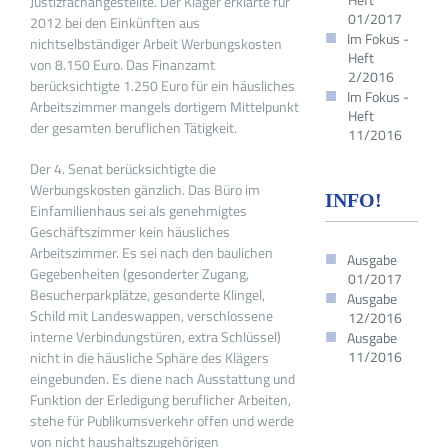
Justizfachangestellte. Der Kläger erklärte für
01/2017
2012 bei den Einkünften aus
Im Fokus -
nichtselbständiger Arbeit Werbungskosten
Heft
von 8.150 Euro. Das Finanzamt
2/2016
berücksichtigte 1.250 Euro für ein häusliches
Im Fokus -
Arbeitszimmer mangels dortigem Mittelpunkt
Heft
der gesamten beruflichen Tätigkeit.
11/2016
Der 4. Senat berücksichtigte die
Werbungskosten gänzlich. Das Büro im
INFO!
Einfamilienhaus sei als genehmigtes
Geschäftszimmer kein häusliches
Arbeitszimmer. Es sei nach den baulichen
Ausgabe
Gegebenheiten (gesonderter Zugang,
01/2017
Besucherparkplätze, gesonderte Klingel,
Ausgabe
Schild mit Landeswappen, verschlossene
12/2016
interne Verbindungstüren, extra Schlüssel)
Ausgabe
11/2016
nicht in die häusliche Sphäre des Klägers
eingebunden. Es diene nach Ausstattung und
Funktion der Erledigung beruflicher Arbeiten,
stehe für Publikumsverkehr offen und werde
von nicht haushaltszugehörigen