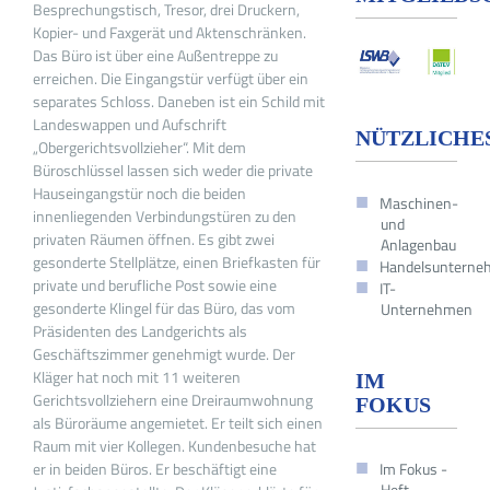
Besprechungstisch, Tresor, drei Druckern,
Kopier- und Faxgerät und Aktenschränken.
Das Büro ist über eine Außentreppe zu
erreichen. Die Eingangstür verfügt über ein
separates Schloss. Daneben ist ein Schild mit
Landeswappen und Aufschrift
NÜTZLICHE
„Obergerichtsvollzieher“. Mit dem
Büroschlüssel lassen sich weder die private
Hauseingangstür noch die beiden
Maschinen-
innenliegenden Verbindungstüren zu den
und
privaten Räumen öffnen. Es gibt zwei
Anlagenbau
gesonderte Stellplätze, einen Briefkasten für
Handelsuntern
private und berufliche Post sowie eine
IT-
gesonderte Klingel für das Büro, das vom
Unternehmen
Präsidenten des Landgerichts als
Geschäftszimmer genehmigt wurde. Der
Kläger hat noch mit 11 weiteren
IM
Gerichtsvollziehern eine Dreiraumwohnung
FOKUS
als Büroräume angemietet. Er teilt sich einen
Raum mit vier Kollegen. Kundenbesuche hat
er in beiden Büros. Er beschäftigt eine
Im Fokus -
Heft