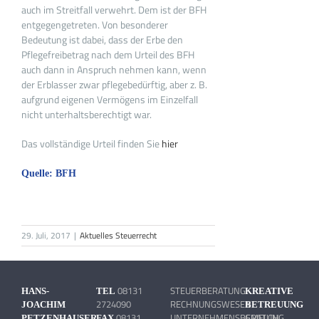
auch im Streitfall verwehrt. Dem ist der BFH
entgegengetreten. Von besonderer
Bedeutung ist dabei, dass der Erbe den
Pflegefreibetrag nach dem Urteil des BFH
auch dann in Anspruch nehmen kann, wenn
der Erblasser zwar pflegebedürftig, aber z. B.
aufgrund eigenen Vermögens im Einzelfall
nicht unterhaltsberechtigt war.
Das vollständige Urteil finden Sie
hier
Quelle: BFH
29. Juli, 2017
|
Aktuelles Steuerrecht
08131
STEUERBERATUNG
HANS-
TEL
KREATIVE
2724090
RECHNUNGSWESEN
JOACHIM
BETREUUNG
08131
UNTERNEHMENSBERATUNG
GMELCH
PETZENHAUSER
FAX