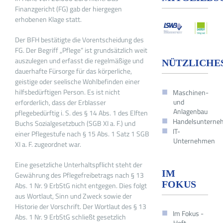
Finanzgericht (FG) gab der hiergegen
erhobenen Klage statt.
Der BFH bestätigte die Vorentscheidung des
FG. Der Begriff „Pflege“ ist grundsätzlich weit
auszulegen und erfasst die regelmäßige und
NÜTZLICHE
dauerhafte Fürsorge für das körperliche,
geistige oder seelische Wohlbefinden einer
hilfsbedürftigen Person. Es ist nicht
Maschinen-
und
erforderlich, dass der Erblasser
Anlagenbau
pflegebedürftig i. S. des § 14 Abs. 1 des Elften
Handelsuntern
Buchs Sozialgesetzbuch (SGB XI a. F.) und
IT-
einer Pflegestufe nach § 15 Abs. 1 Satz 1 SGB
Unternehmen
XI a. F. zugeordnet war.
Eine gesetzliche Unterhaltspflicht steht der
IM
Gewährung des Pflegefreibetrags nach § 13
FOKUS
Abs. 1 Nr. 9 ErbStG nicht entgegen. Dies folgt
aus Wortlaut, Sinn und Zweck sowie der
Historie der Vorschrift. Der Wortlaut des § 13
Im Fokus -
Abs. 1 Nr. 9 ErbStG schließt gesetzlich
Heft