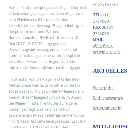
85221 Dachau
Hat ein Kind einen pflegebedürftigen Elternteil
zu Lebzeiten gepflegt, ist es berechtigt, nach
08131
TEL
dem Ableben des Elternteils bei der
2724090
Erbschaftsteuer den sog. Pflegefreibetrag in
08131
FAX
Anspruch zu nehmen. Wie der
2724099
Bundesfinanzhof (BFH) mit Urteil vom 10.
MAIL
Mai 2017 II R 37/15 entgegen der
office@stb-
Verwaltungsauffassung entschieden hat,
petzenhauser.de
steht dem die allgemeine Unterhaltspflicht
zwischen Personen, die in gerader Linie
miteinander verwandt sind, nicht entgegen.
AKTUELLES
Im Streitfall war die Klägerin Miterbin ihrer
Mutter. Diese war ca. zehn Jahre vor ihrem
Steuerrecht
Tod pflegebedürftig geworden (Pflegestufe III,
monatliches Pflegegeld von bis zu 700 Euro).
Rechnungswesen
Die Klägerin hatte ihre Mutter auf eigene
Wirtschaftsrecht
Kosten gepflegt. Das Finanzamt (FA)
gewährte den Pflegefreibetrag nach § 13 Abs.
1 Nr. 9 des Erbschaftsteuergesetzes (ErbStG)
MITGLIEDS
in Höhe von 20.000 Euro nicht. Das