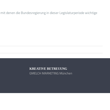
it denen die Bundesregierung in dieser Legislaturperiode wichtige
KREATIVE BETREUUNG
GMELCH MARKETING München