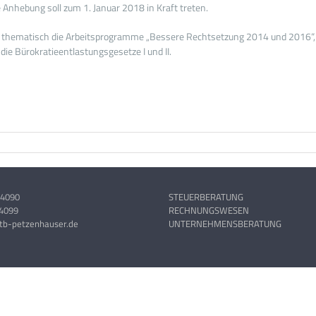
e Anhebung soll zum 1. Januar 2018 in Kraft treten.
t thematisch die Arbeitsprogramme „Bessere Rechtsetzung 2014 und 2016“, m
e Bürokratieentlastungsgesetze I und II.
4090
STEUERBERATUNG
4099
RECHNUNGSWESEN
tb-petzenhauser.de
UNTERNEHMENSBERATUNG