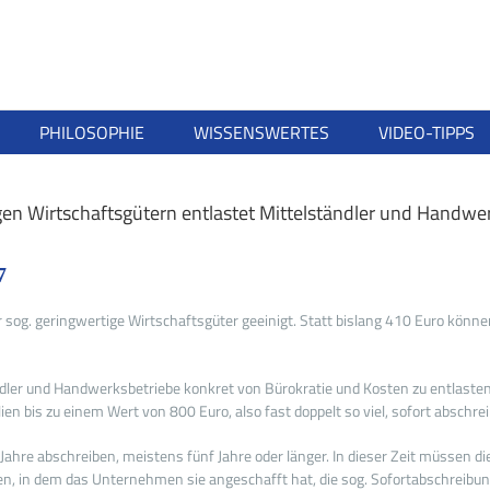
PHILOSOPHIE
WISSENSWERTES
VIDEO-TIPPS
gen Wirtschaftsgütern entlastet Mittelständler und Handwe
7
r sog. geringwertige Wirtschaftsgüter geeinigt. Statt bislang 410 Euro könn
dler und Handwerksbetriebe konkret von Bürokratie und Kosten zu entlasten. 
 bis zu einem Wert von 800 Euro, also fast doppelt so viel, sofort abschrei
e abschreiben, meistens fünf Jahre oder länger. In dieser Zeit müssen die
n, in dem das Unternehmen sie angeschafft hat, die sog. Sofortabschreibu