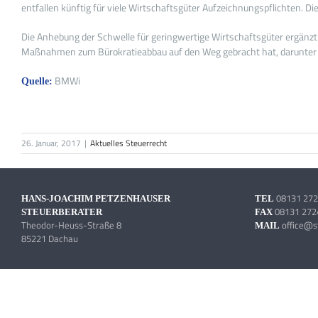
entfallen künftig für viele Wirtschaftsgüter Aufzeichnungspflichten. Di
Die Anhebung der Schwelle für geringwertige Wirtschaftsgüter ergänz
Maßnahmen zum Bürokratieabbau auf den Weg gebracht hat, darunter di
BMWi
Quelle:
26. Januar, 2017
|
Aktuelles Steuerrecht
08131 272
HANS-JOACHIM PETZENHAUSER
TEL
08131 272
STEUERBERATER
FAX
Theodor-Heuss-Straße 8
office@s
MAIL
85221 Dachau