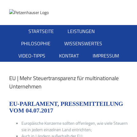
Zum
Inhalt
springen
STARTSEITE
LEISTUNGEN
PHILOSOPHIE
WISSENSWERTES
VIDEO-TIPPS
KONTAKT
IMPRESSUM
EU | Mehr Steuertransparenz für multinationale
Unternehmen
EU-PARLAMENT, PRESSEMITTEILUNG
VOM 04.07.2017
Europäische Konzerne sollten offenlegen, wie viele Steuern
sie in jedem einzelnen Land entrichten;
Auch in Ländern außerhalb der EU;