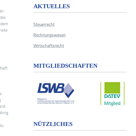
AKTUELLES
är-
 das
n dem
Steuerrecht
hnete
Rechnungswesen
Wirtschaftsrecht
MITGLIEDSCHAFTEN
chaft
s
g
und
ährig
NÜTZLICHES
zu