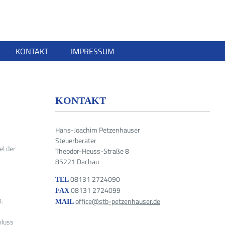
KONTAKT
IMPRESSUM
KONTAKT
Hans-Joachim Petzenhauser
Steuerberater
el der
Theodor-Heuss-Straße 8
85221 Dachau
08131 2724090
TEL
08131 2724099
FAX
.
office@stb-petzenhauser.de
MAIL
hluss