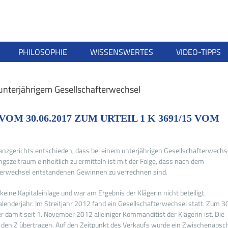
PHILOSOPHIE
WISSENSWERTES
VIDEO-TIPPS
unterjährigem Gesellschafterwechsel
 30.06.2017 ZUM URTEIL 1 K 3691/15 VOM
nanzgerichts entschieden, dass bei einem unterjährigen Gesellschafterwechs
zeitraum einheitlich zu ermitteln ist mit der Folge, dass nach dem
terwechsel entstandenen Gewinnen zu verrechnen sind.
ine Kapitaleinlage und war am Ergebnis der Klägerin nicht beteiligt.
lenderjahr. Im Streitjahr 2012 fand ein Gesellschafterwechsel statt. Zum 30
damit seit 1. November 2012 alleiniger Kommanditist der Klägerin ist. Die
den Z übertragen. Auf den Zeitpunkt des Verkaufs wurde ein Zwischenabsc