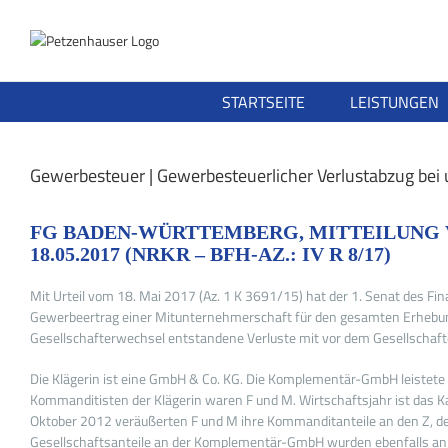
Zum
Inhalt
springen
STARTSEITE
LEISTUNGEN
Gewerbesteuer | Gewerbesteuerlicher Verlustabzug bei 
FG BADEN-WÜRTTEMBERG, MITTEILUNG VOM
18.05.2017 (NRKR – BFH-AZ.: IV R 8/17)
Mit Urteil vom 18. Mai 2017 (Az. 1 K 3691/15) hat der 1. Senat des Fi
Gewerbeertrag einer Mitunternehmerschaft für den gesamten Erhebungs
Gesellschafterwechsel entstandene Verluste mit vor dem Gesellschaf
Die Klägerin ist eine GmbH & Co. KG. Die Komplementär-GmbH leistete ke
Kommanditisten der Klägerin waren F und M. Wirtschaftsjahr ist das Ka
Oktober 2012 veräußerten F und M ihre Kommanditanteile an den Z, der 
Gesellschaftsanteile an der Komplementär-GmbH wurden ebenfalls an 