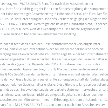
erbeertrag von 75.735.884,73 Euro. Der nach dem Ausscheiden der
ro. Unter Berücksichtigung der jährlichen Sondervergütung der Komplement
n der Höhe unstreitiger Gewerbeertrag in Höhe von 67.934.162 Euro. Der für
1 Euro. Bei der Berechnung der Höhe des Verlustabzugs ging die Klägerin vo
5.735.884,73 Euro aus. Dem folgte das beklagte Finanzamt nicht. Es berec
.162 Euro, d. h. dem Wert des Gesamtjahres. Das führte gegenüber der
der Folge zu einem höheren Gewerbesteuermessbetrag.
e zunächst fest, dass durch den Gesellschafterwechsel kein abgekürzter
nd M (partieller Mitunternehmerwechsel) weder die persönliche noch die
Übergang eines Gewerbebetriebs im Ganzen liege bei einer Mitunternehmers
Personengesellschaft ausscheiden. Das sei hier wegen der Gesellschafterin
i daher das (gesamte) Kalenderjahr 2012. Im Rahmen der Kürzung des
m maßgebenden Gewerbeertrag i. S. v. § 10a des Gewerbesteuergesetzes
des § 10a GewStG sei der partielle Unternehmerwechsel wie der Wechsel de
iden von Gesellschaftern aus einer Personengesellschaft der Verlustabzu
sgeschiedenen Gesellschafter entfalle. Diese Gleichstellung von partiellem 
 müsse auch insoweit gelten, als der partielle Unternehmerwechsel unterj
ernehmerwechsel jedoch nicht als eingestellt gelte, seien diese (positiven)
 Ausscheiden des Mitunternehmers im Erhebungszeitraum entstanden sind, 
n von F und M 75.735.884,73 Euro, von dem der nach dem Ausscheiden der