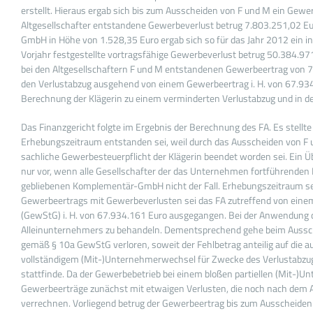
erstellt. Hieraus ergab sich bis zum Ausscheiden von F und M ein Gew
Altgesellschafter entstandene Gewerbeverlust betrug 7.803.251,02 Eu
GmbH in Höhe von 1.528,35 Euro ergab sich so für das Jahr 2012 ein i
Vorjahr festgestellte vortragsfähige Gewerbeverlust betrug 50.384.97
bei den Altgesellschaftern F und M entstandenen Gewerbeertrag von 7
den Verlustabzug ausgehend von einem Gewerbeertrag i. H. von 67.934
Berechnung der Klägerin zu einem verminderten Verlustabzug und in 
Das Finanzgericht folgte im Ergebnis der Berechnung des FA. Es stellt
Erhebungszeitraum entstanden sei, weil durch das Ausscheiden von F u
sachliche Gewerbesteuerpflicht der Klägerin beendet worden sei. Ein 
nur vor, wenn alle Gesellschafter der das Unternehmen fortführenden 
gebliebenen Komplementär-GmbH nicht der Fall. Erhebungszeitraum se
Gewerbeertrags mit Gewerbeverlusten sei das FA zutreffend von eine
(GewStG) i. H. von 67.934.161 Euro ausgegangen. Bei der Anwendung 
Alleinunternehmers zu behandeln. Dementsprechend gehe beim Aussche
gemäß § 10a GewStG verloren, soweit der Fehlbetrag anteilig auf die au
vollständigem (Mit-)Unternehmerwechsel für Zwecke des Verlustabzugs
stattfinde. Da der Gewerbebetrieb bei einem bloßen partiellen (Mit-)Unt
Gewerbeerträge zunächst mit etwaigen Verlusten, die noch nach dem
verrechnen. Vorliegend betrug der Gewerbeertrag bis zum Ausscheide