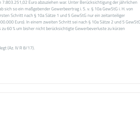
on 7.803.251,02 Euro abzuziehen war. Unter Berücksichtigung der jährlichen
 sich so ein maßgebender Gewerbeertrag i. S. v. § 10a GewStG i. H. von
en Schritt nach § 10a Sätze 1 und 5 GewStG nur ein zeitanteiliger
0.000 Euro). In einem zweiten Schritt sei nach § 10a Sätze 2 und 5 GewSt
 zu 60 % um bisher nicht berücksichtigte Gewerbeverluste zu kürzen
gt (Az. IV R 8/17).