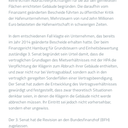
keine echten Abbruchverpflichtungen für die auf den gemieteten
Flächen errichteten Gebäude begründen. Die daraufhin vom
Finanzamt geänderten Bescheide führten zu öffentlicher Kritik
der Hafenunternehmen; Mehrsteuern von rund zehn Millionen
Euro belasteten die Hafenwirtschaft in schwierigen Zeiten.
In dem entschiedenen Fall klagte ein Unternehmen, das bereits
im Jahr 2014 geänderte Bescheide erhalten hatte. Der beim
Finanzgericht Hamburg für Grundsteuern und Einheitsbewertung
zuständige 3. Senat begründet sein Urteil damit, dass die
vertraglichen Grundlagen des Mietverhältnisses mit der HPA die
Verpflichtung der Klägerin zum Abbruch ihrer Gebäude enthielten,
und zwar nicht nur bei Vertragsablauf, sondern auch in den
vertraglich geregelten Sonderfällen einer Vertragsbeendigung.
Der Senat hat zudem die Entwicklung des Vertragsverhältnisses
gewürdigt und festgestellt, dass zwar theoretisch Situationen
denkbar seien, in denen die Klägerin die Gebäude nicht werde
abbrechen müssen. Ihr Eintritt sei jedoch nicht vorhersehbar,
sondern eher ungewiss.
Der 3. Senat hat die Revision an den Bundesfinanzhof (BFH)
zugelassen.