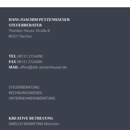
HANS-JOACHIM PETZENHAUSER
STEUERBERATER
Theodor-Heuss-Straße 8
85221 Dachau
08131 2724090
TEL
08131 2724099
FAX
office@stb-petzenhauser.de
MAIL
STEUERBERATUNG
RECHNUNGSWESEN
UNTERNEHMENSBERATUNG
KREATIVE BETREUUNG
GMELCH MARKETING München