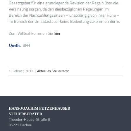
Gesetzgeber für eine grundlegende Revision der Regeln über die
Verzinsung sorgen, da den diesbezüglichen Regelungen im
Bereich der Nachzahlungszinsen – unabhängig von ihrer Höhe –
im Bereich der Umsatzsteuer keine Bedeutung zukommen dürfe.
Zum Volltext kommen Sie
hier
BFH
Quelle:
1. Februar, 2017
|
Aktuelles Steuerrecht
HANS-JOACHIM PETZENHAUSER
STEUERBERATER
Theodor-Heuss-Straße 8
85221 Dachau