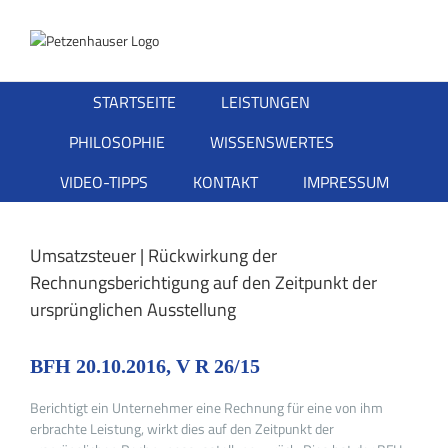
Zum
Inhalt
springen
STARTSEITE
LEISTUNGEN
PHILOSOPHIE
WISSENSWERTES
VIDEO-TIPPS
KONTAKT
IMPRESSUM
Umsatzsteuer | Rückwirkung der
Rechnungsberichtigung auf den Zeitpunkt der
ursprünglichen Ausstellung
BFH 20.10.2016, V R 26/15
Berichtigt ein Unternehmer eine Rechnung für eine von ihm
erbrachte Leistung, wirkt dies auf den Zeitpunkt der