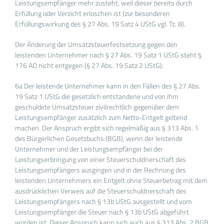
Leistungsempfänger mehr zusteht, weil dieser bereits durch
Erfüllung oder Verzicht erloschen ist (zur besonderen
Erfüllungswirkung des § 27 Abs. 19 Satz 4 UStG vgl. Tz. 8).
Der Änderung der Umsatzsteuerfestsetzung gegen den
leistenden Unternehmer nach § 27 Abs. 19 Satz 1 UStG steht §
176 AO nicht entgegen (§ 27 Abs. 19 Satz 2 UStG).
6a Der leistende Unternehmer kann in den Fällen des § 27 Abs.
19 Satz 1 UStG die gesetzlich entstandene und von ihm
geschuldete Umsatzsteuer zivilrechtlich gegenüber dem
Leistungsempfänger zusätzlich zum Netto-Entgelt geltend
machen. Der Anspruch ergibt sich regelmäßig aus § 313 Abs. 1
des Bürgerlichen Gesetzbuchs (BGB), wenn der leistende
Unternehmer und der Leistungsempfänger bei der
Leistungserbringung von einer Steuerschuldnerschaft des
Leistungsempfängers ausgingen und in der Rechnung des
leistenden Unternehmers ein Entgelt ohne Steuerbetrag mit dem
ausdrücklichen Verweis auf die Steuerschuldnerschaft des
Leistungsempfängers nach § 13b UStG ausgestellt und vom
Leistungsempfänger die Steuer nach § 13b UStG abgeführt
worden ist. Dieser Anspruch kann sich auch aus § 313 Abs. 2 BGB