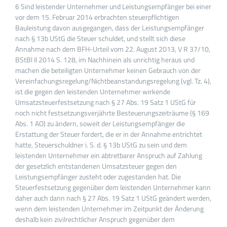
6 Sind leistender Unternehmer und Leistungsempfänger bei einer
vor dem 15. Februar 2014 erbrachten steuerpflichtigen
Bauleistung davon ausgegangen, dass der Leistungsempfänger
nach § 13b UStG die Steuer schuldet, und stellt sich diese
Annahme nach dem BFH-Urteil vom 22. August 2013, V R 37/10,
BStBl II 2014 S. 128, im Nachhinein als unrichtig heraus und
machen die beteiligten Unternehmer keinen Gebrauch von der
Vereinfachungsregelung/Nichtbeanstandungsregelung (vgl. Tz. 4),
ist die gegen den leistenden Unternehmer wirkende
Umsatzsteuerfestsetzung nach § 27 Abs. 19 Satz 1 UStG für
noch nicht festsetzungsverjährte Besteuerungszeiträume (§ 169
Abs. 1 AO) zu ändern, soweit der Leistungsempfänger die
Erstattung der Steuer fordert, die er in der Annahme entrichtet
hatte, Steuerschuldner i. S. d. § 13b UStG zu sein und dem
leistenden Unternehmer ein abtretbarer Anspruch auf Zahlung
der gesetzlich entstandenen Umsatzsteuer gegen den
Leistungsempfänger zusteht oder zugestanden hat. Die
Steuerfestsetzung gegenüber dem leistenden Unternehmer kann
daher auch dann nach § 27 Abs. 19 Satz 1 UStG geändert werden,
wenn dem leistenden Unternehmer im Zeitpunkt der Änderung
deshalb kein zivilrechtlicher Anspruch gegenüber dem