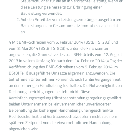
Steuerschuldner für die an ihn erbrachte Leistung, wenn er
diese Leistung seinerseits zur Erbringung einer
Bauleistung verwendet.
Auf den Anteil der vom Leistungsempfänger ausgeführten
Bauleistungen am Gesamtumsatz kommt es dabei nicht
an.
4 Mit BMF-Schreiben vom 5. Februar 2014 (BStBl I S. 233) und
vom 8. Mai 2014 (BStBl I S. 823) wurden die Finanzämter
angewiesen, die Grundsätze des o. a. BFH-Urteils vom 22. August
2013 in vollem Umfang für nach dem 14. Februar 2014 (= Tag der
Veröffentlichung des BMF-Schreibens vom 5. Februar 2014 im
BStBl Teil I) ausgeführte Umsätze allgemein anzuwenden. Die
betroffenen Unternehmer können danach für die Vergangenheit
an der bisherigen Handhabung festhalten. Die Notwendigkeit von
Rechnungsberichtigungen besteht nicht. Diese
Vereinfachungsregelung (Nichtbeanstandungsregelung) gewährt
beiden Unternehmern bei einvernehmlicher unveränderter
Beibehaltung der bisherigen Handhabung uneingeschränkte
Rechtssicherheit und Vertrauensschutz, sofern nicht zu einem
späteren Zeitpunkt von der einvernehmlichen Handhabung
abgewichen wird.