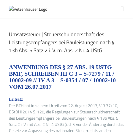
Zum
Inhalt
springen
Umsatzsteuer | Steuerschuldnerschaft des
Leistungsempfängers bei Bauleistungen nach §
13b Abs. 5 Satz 2 i. V. m. Abs. 2 Nr. 4 UStG
ANWENDUNG DES § 27 ABS. 19 USTG –
BMF, SCHREIBEN III C 3 – S-7279 / 11 /
10002-09 // IV A 3 – S-0354 / 07 / 10002-10
VOM 26.07.2017
Leitsatz
Der BFH hat in seinem Urteil vom 22. August 2013, V R 37/10,
BStBl II 2014 S. 128, die Regelungen zur Steuerschuldnerschaft
des Leistungsempfängers bei Bauleistungen nach § 13b Abs. 5
Satz 2 i. V. mit Abs. 2 Nr. 4 UStG (i. d. F. vor der Änderung durch das
Gesetz zur Anpassung des nationalen Steuerrechts an den