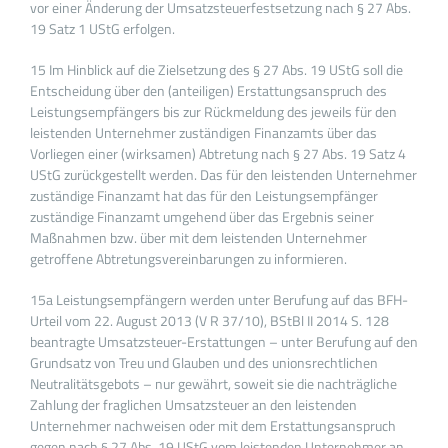
vor einer Änderung der Umsatzsteuerfestsetzung nach § 27 Abs.
19 Satz 1 UStG erfolgen.
15 Im Hinblick auf die Zielsetzung des § 27 Abs. 19 UStG soll die
Entscheidung über den (anteiligen) Erstattungsanspruch des
Leistungsempfängers bis zur Rückmeldung des jeweils für den
leistenden Unternehmer zuständigen Finanzamts über das
Vorliegen einer (wirksamen) Abtretung nach § 27 Abs. 19 Satz 4
UStG zurückgestellt werden. Das für den leistenden Unternehmer
zuständige Finanzamt hat das für den Leistungsempfänger
zuständige Finanzamt umgehend über das Ergebnis seiner
Maßnahmen bzw. über mit dem leistenden Unternehmer
getroffene Abtretungsvereinbarungen zu informieren.
15a Leistungsempfängern werden unter Berufung auf das BFH-
Urteil vom 22. August 2013 (V R 37/10), BStBl II 2014 S. 128
beantragte Umsatzsteuer-Erstattungen – unter Berufung auf den
Grundsatz von Treu und Glauben und des unionsrechtlichen
Neutralitätsgebots – nur gewährt, soweit sie die nachträgliche
Zahlung der fraglichen Umsatzsteuer an den leistenden
Unternehmer nachweisen oder mit dem Erstattungsanspruch
gegen nach § 27 Abs. 19 UStG vom leistenden Unternehmer an