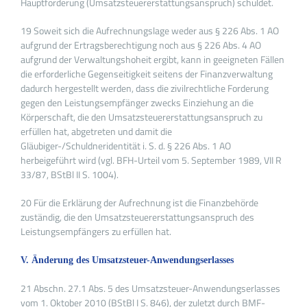
Hauptforderung (Umsatzsteuererstattungsanspruch) schuldet.
19 Soweit sich die Aufrechnungslage weder aus § 226 Abs. 1 AO
aufgrund der Ertragsberechtigung noch aus § 226 Abs. 4 AO
aufgrund der Verwaltungshoheit ergibt, kann in geeigneten Fällen
die erforderliche Gegenseitigkeit seitens der Finanzverwaltung
dadurch hergestellt werden, dass die zivilrechtliche Forderung
gegen den Leistungsempfänger zwecks Einziehung an die
Körperschaft, die den Umsatzsteuererstattungsanspruch zu
erfüllen hat, abgetreten und damit die
Gläubiger-/Schuldneridentität i. S. d. § 226 Abs. 1 AO
herbeigeführt wird (vgl. BFH-Urteil vom 5. September 1989, VII R
33/87, BStBl II S. 1004).
20 Für die Erklärung der Aufrechnung ist die Finanzbehörde
zuständig, die den Umsatzsteuererstattungsanspruch des
Leistungsempfängers zu erfüllen hat.
V. Änderung des Umsatzsteuer-Anwendungserlasses
21 Abschn. 27.1 Abs. 5 des Umsatzsteuer-Anwendungserlasses
vom 1. Oktober 2010 (BStBl I S. 846), der zuletzt durch BMF-