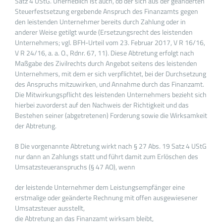
Satz 4 UStG. Unerheblich ist auch, ob der sich aus der geänderten
Steuerfestsetzung ergebende Anspruch des Finanzamts gegen
den leistenden Unternehmer bereits durch Zahlung oder in
anderer Weise getilgt wurde (Ersetzungsrecht des leistenden
Unternehmers; vgl. BFH-Urteil vom 23. Februar 2017, V R 16/16,
V R 24/16, a. a. O., Rdnr. 67, 11). Diese Abtretung erfolgt nach
Maßgabe des Zivilrechts durch Angebot seitens des leistenden
Unternehmers, mit dem er sich verpflichtet, bei der Durchsetzung
des Anspruchs mitzuwirken, und Annahme durch das Finanzamt.
Die Mitwirkungspflicht des leistenden Unternehmers bezieht sich
hierbei zuvorderst auf den Nachweis der Richtigkeit und das
Bestehen seiner (abgetretenen) Forderung sowie die Wirksamkeit
der Abtretung.
8 Die vorgenannte Abtretung wirkt nach § 27 Abs. 19 Satz 4 UStG
nur dann an Zahlungs statt und führt damit zum Erlöschen des
Umsatzsteueranspruchs (§ 47 AO), wenn
der leistende Unternehmer dem Leistungsempfänger eine
erstmalige oder geänderte Rechnung mit offen ausgewiesener
Umsatzsteuer ausstellt,
die Abtretung an das Finanzamt wirksam bleibt,