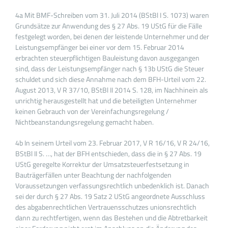
4a Mit BMF-Schreiben vom 31. Juli 2014 (BStBl I S. 1073) waren
Grundsätze zur Anwendung des § 27 Abs. 19 UStG für die Fälle
festgelegt worden, bei denen der leistende Unternehmer und der
Leistungsempfänger bei einer vor dem 15. Februar 2014
erbrachten steuerpflichtigen Bauleistung davon ausgegangen
sind, dass der Leistungsempfänger nach § 13b UStG die Steuer
schuldet und sich diese Annahme nach dem BFH-Urteil vom 22.
August 2013, V R 37/10, BStBl II 2014 S. 128, im Nachhinein als
unrichtig herausgestellt hat und die beteiligten Unternehmer
keinen Gebrauch von der Vereinfachungsregelung /
Nichtbeanstandungsregelung gemacht haben.
4b In seinem Urteil vom 23. Februar 2017, V R 16/16, V R 24/16,
BStBl II S. …, hat der BFH entschieden, dass die in § 27 Abs. 19
UStG geregelte Korrektur der Umsatzsteuerfestsetzung in
Bauträgerfällen unter Beachtung der nachfolgenden
Voraussetzungen verfassungsrechtlich unbedenklich ist. Danach
sei der durch § 27 Abs. 19 Satz 2 UStG angeordnete Ausschluss
des abgabenrechtlichen Vertrauensschutzes unionsrechtlich
dann zu rechtfertigen, wenn das Bestehen und die Abtretbarkeit