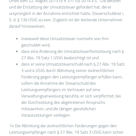
Urteil vom 22. August 2013 (V R 37/10) 2014 II S. 128 berufen
und die Erstattung der Umsatzsteuer gefordert hat, die er
ursprünglich in der Annahme entrichtet hatte, Steuerschuldner i.
S. d. § 13b UStG zu sein. Zugleich ist der leistende Unternehmer
darauf hinzuweisen,
inwieweit diese Umsatzsteuer nunmehr von ihm
geschuldet wird,
dass eine Änderung der Umsatzsteuerfestsetzung nach §
27 Abs. 19 Satz 1 UStG beabsichtigt ist und
dass er seine Umsatzsteuerschuld nach § 27 Abs. 19 Satz
3 und 4 UStG durch Abtretung seiner zivilrechtlichen
Forderung gegen den Leistungsempfänger erfüllen kann,
sofern die Annahme der Steuerschuld des
Leistungsempfängers im Vertrauen auf eine
Verwaltungsanweisung beruhte, er sich verpflichtet, bei
der Durchsetzung des abgetretenen Anspruchs
mitzuwirken, und die übrigen gesetzlichen
Voraussetzungen vorliegen.
14 Die Abtretung der zivilrechtlichen Forderungen gegen den
Leistungsempfänger nach § 27 Abs. 19 Satz 3 UStG kann schon